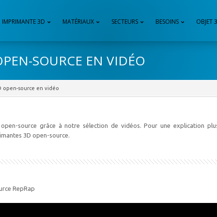
IMPRIMANTE 3D
MATÉRIAUX
SECTEURS
BESOINS
OBJET 
OPEN-SOURCE EN VIDÉO
D open-source en vidéo
open-source grâce à notre sélection de vidéos. Pour une explication plu
mprimantes 3D open-source.
ource RepRap