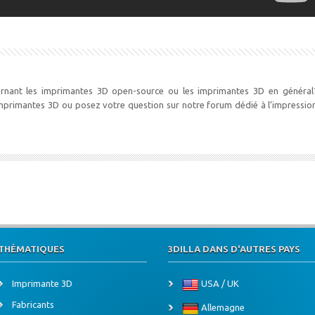
rnant les imprimantes 3D open-source ou les imprimantes 3D en général
imprimantes 3D ou posez votre question sur notre forum dédié à l’impressio
THÉMATIQUES
3DILLA DANS D'AUTRES PAYS
Imprimante 3D
USA / UK
Fabricants
Allemagne