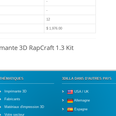
-
-
12
$ 1,976.00
imante 3D RapCraft 1.3 Kit
THÉMATIQUES
3DILLA DANS D'AUTRES PAYS
Imprimante 3D
USA / UK
Fabricants
Allemagne
Matériaux d'impression 3D
Espagne
Votre secteur