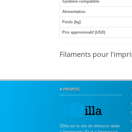
Système compatible
Alimentation
Poids (kg)
Prix approximatif (USD)
Filaments pour l'impr
A PROPOS
3Dilla est le site de référence dedié
à l'imprimante 3D et à l'impression