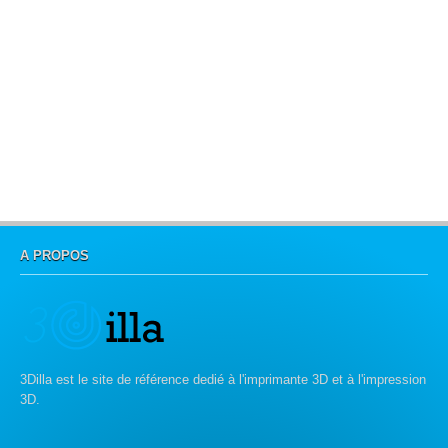
A PROPOS
3Dilla est le site de référence dedié à l'imprimante 3D et à l'impression
3D.