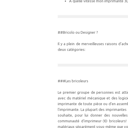
A quelle vitesse mon imprimante 3D
##Bricolo ou Designer ?
Il y a plein de merveilleuses raisons d’ac
deux catégories:
###Les bricoleurs
Le premier groupe de personnes est attiré
avec du matériel mécanique et des logici
imprimante de toute pièce ou d’en assemble
l’imprimante. La plupart des imprimantes
souhaite, pour lui donner des nouvelles
communauté d’imprimeur-3D bricoleurs! A
matériaux séparément vous-même que vous