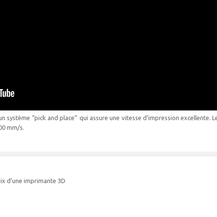
n système “pick and place” qui assure une vitesse d’impression excellente. L
300 mm/s.
ix d’une imprimante 3D