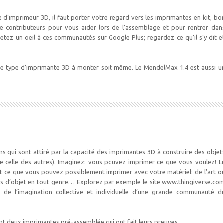
d’imprimeur 3D, il faut porter votre regard vers les imprimantes en kit, bo
contributeurs pour vous aider lors de l’assemblage et pour rentrer dan
 Jetez un oeil à ces communautés sur Google Plus; regardez ce qu’il s’y dit e
e type d’imprimante 3D à monter soit même. Le MendelMax 1.4 est aussi u
s qui sont attiré par la capacité des imprimantes 3D à construire des objet
 de celle des autres). Imaginez: vous pouvez imprimer ce que vous voulez! L
out ce que vous pouvez possiblement imprimer avec votre matériel: de l’art o
pes d’objet en tout genre… Explorez par exemple le site www.thingiverse.co
s de l’imagination collective et individuelle d’une grande communauté d
ont deux imprimantes pré-assemblée qui ont fait leurs preuves.