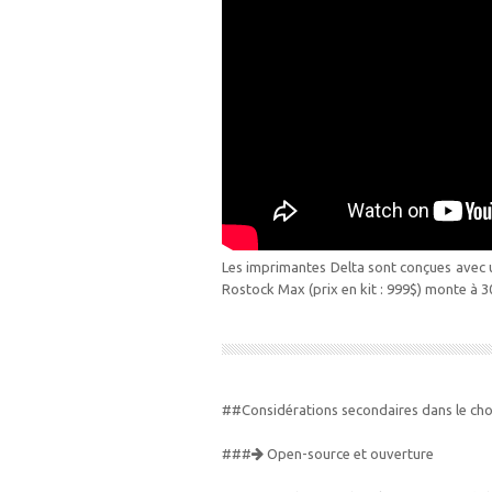
Les imprimantes Delta sont conçues avec u
Rostock Max (prix en kit : 999$) monte à 
##Considérations secondaires dans le cho
###
Open-source et ouverture