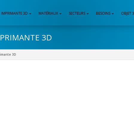
IMPRIMANTE 3D
MATÉRIAUX
SECTEURS
BESOINS
OBJET 
MPRIMANTE 3D
rimante 3D