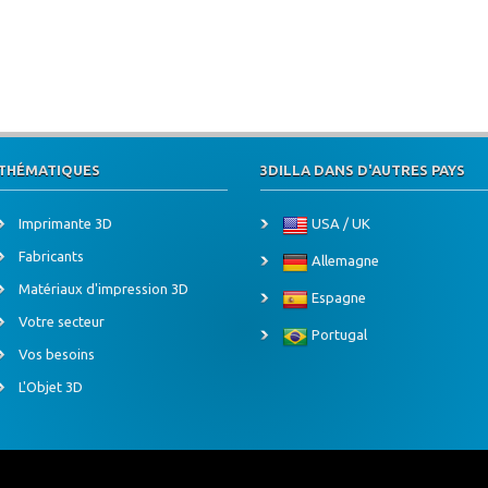
THÉMATIQUES
3DILLA DANS D'AUTRES PAYS
Imprimante 3D
USA / UK
Fabricants
Allemagne
Matériaux d'impression 3D
Espagne
Votre secteur
Portugal
Vos besoins
L'Objet 3D