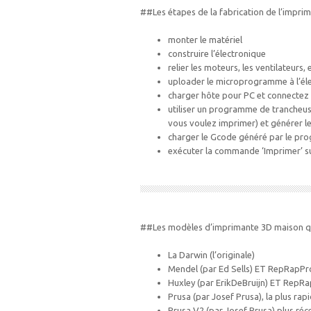
##Les étapes de la fabrication de l’impr
monter le matériel
construire l’électronique
relier les moteurs, les ventilateurs
uploader le microprogramme à l’él
charger hôte pour PC et connectez
utiliser un programme de trancheuse
vous voulez imprimer) et générer l
charger le Gcode généré par le pr
exécuter la commande ‘Imprimer’ su
##Les modèles d’imprimante 3D maison q
La Darwin (l’originale)
Mendel (par Ed Sells) ET RepRapPr
Huxley (par ErikDeBruijn) ET RepRa
Prusa (par Josef Prusa), la plus rapi
Prusa V2 (par Josef Prusa) plus ré