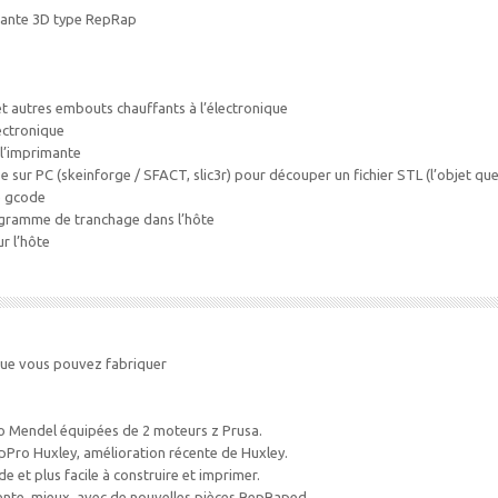
imante 3D type RepRap
, et autres embouts chauffants à l’électronique
ectronique
 l’imprimante
 sur PC (skeinforge / SFACT, slic3r) pour découper un fichier STL (l’objet qu
e gcode
ogramme de tranchage dans l’hôte
r l’hôte
ue vous pouvez fabriquer
o Mendel équipées de 2 moteurs z Prusa.
pPro Huxley, amélioration récente de Huxley.
de et plus facile à construire et imprimer.
cente, mieux, avec de nouvelles pièces RepRaped