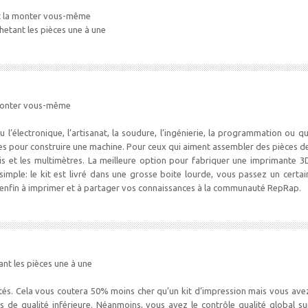
et la monter vous-même
hetant les pièces une à une
 monter vous-même
l’électronique, l’artisanat, la soudure, l’ingénierie, la programmation ou qu
ires pour construire une machine. Pour ceux qui aiment assembler des pièces d
vis et les multimètres. La meilleure option pour fabriquer une imprimante 3
simple: le kit est livré dans une grosse boite lourde, vous passez un certai
et enfin à imprimer et à partager vos connaissances à la communauté RepRap.
nt les pièces une à une
ntés. Cela vous coutera 50% moins cher qu’un kit d’impression mais vous ave
s de qualité inférieure. Néanmoins, vous avez le contrôle qualité global su