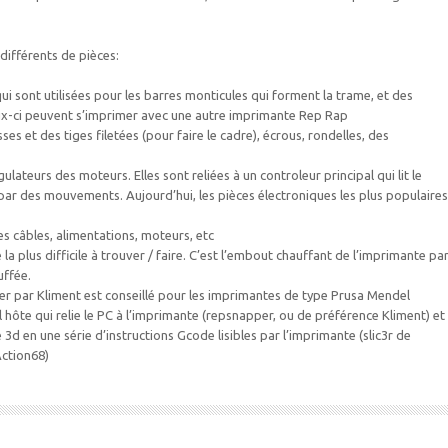
ifférents de pièces:
ui sont utilisées pour les barres monticules qui forment la trame, et des
ux-ci peuvent s’imprimer avec une autre imprimante Rep Rap
es et des tiges filetées (pour faire le cadre), écrous, rondelles, des
ulateurs des moteurs. Elles sont reliées à un controleur principal qui lit le
 par des mouvements. Aujourd’hui, les pièces électroniques les plus populaires
 câbles, alimentations, moteurs, etc
e la plus difficile à trouver / faire. C’est l’embout chauffant de l’imprimante pa
uffée.
er par Kliment est conseillé pour les imprimantes de type Prusa Mendel
el hôte qui relie le PC à l’imprimante (repsnapper, ou de préférence Kliment) et
 3d en une série d’instructions Gcode lisibles par l’imprimante (slic3r de
ction68)