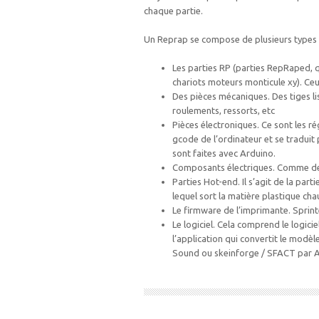
chaque partie.
Un Reprap se compose de plusieurs types d
Les parties RP (parties RepRaped, q
chariots moteurs monticule xy). Ce
Des pièces mécaniques. Des tiges liss
roulements, ressorts, etc
Pièces électroniques. Ce sont les rég
gcode de l’ordinateur et se traduit
sont faites avec Arduino.
Composants électriques. Comme des
Parties Hot-end. Il s’agit de la parti
lequel sort la matière plastique cha
Le firmware de l’imprimante. Sprint
Le logiciel. Cela comprend le logici
l’application qui convertit le modèle
Sound ou skeinforge / SFACT par A