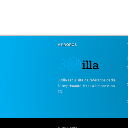
A PROPOS
3Dilla est le site de référence dedié
à l'imprimante 3D et à l'impression
3D.