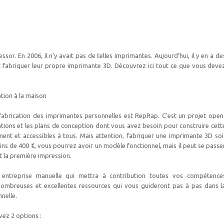
ssor. En 2006, il n’y avait pas de telles imprimantes. Aujourd’hui, il y en a de
nt fabriquer leur propre imprimante 3D. Découvrez ici tout ce que vous deve
tion à la maison
 fabrication des imprimantes personnelles est RepRap. C’est un projet open
mations et les plans de conception dont vous avez besoin pour construire cett
ent et accessibles à tous. Mais attention, fabriquer une imprimante 3D soi
ins de 400 €, vous pourrez avoir un modèle fonctionnel, mais il peut se passe
t la première impression.
entreprise manuelle qui mettra à contribution toutes vos compétence
nombreuses et excellentes ressources qui vous guideront pas à pas dans l
nelle.
vez 2 options :